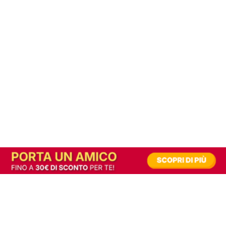
In alternativa, prova la versione digitale!
|
Abbonati
Contribuisci a mantenere questo sito gratuito
Riusciamo a fornire informazione gratuita grazie alla pubblicità erogata dai nostri
partner.
Accettando i consensi richiesti permetti ai nostri partner di creare un'esperienza