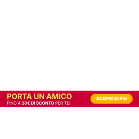
In alternativa, prova la versione digitale!
|
Abbonati
Contribuisci a mantenere questo sito gratuito
Riusciamo a fornire informazione gratuita grazie alla pubblicità erogata dai nostri
partner.
Accettando i consensi richiesti permetti ai nostri partner di creare un'esperienza