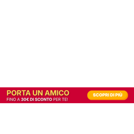
In alternativa, prova la versione digitale!
|
Abbonati
Contribuisci a mantenere questo sito gratuito
Riusciamo a fornire informazione gratuita grazie alla pubblicità erogata dai nostri
partner.
Accettando i consensi richiesti permetti ai nostri partner di creare un'esperienza