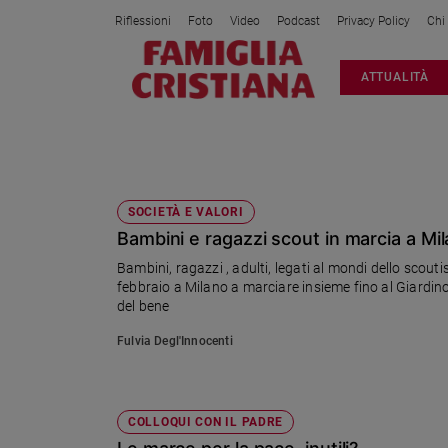
Riflessioni
Foto
Video
Podcast
Privacy Policy
Chi
Attualità
ATTUALITÀ
Italia
Cronaca
Politica
MARCIA DELLA PACE
Mondo
Economia
SOCIETÀ E VALORI
Bambini e ragazzi scout in marcia a Mil
Legalità
e
Bambini, ragazzi , adulti, legati al mondi dello scou
giustizia
febbraio a Milano a marciare insieme fino al Giardino d
Sport
del bene
Interviste
Fulvia Degl'Innocenti
Papa
Papa
COLLOQUI CON IL PADRE