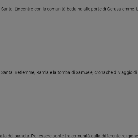
 Santa. L'incontro con la comunità beduina alle porte di Gerusalemme. Le 
 Santa. Betlemme, Ramla e la tomba di Samuele, cronache di viaggio di Fla
a del pianeta. Per essere ponte tra comunità dalla differente religione. Il 