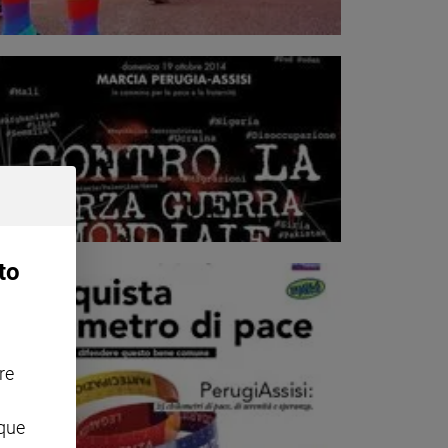
to
re
nque