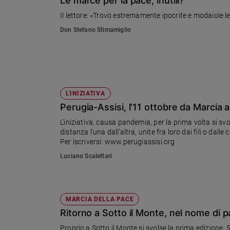
Le marce per la pace, inutili?
Chiesa
Il lettore: «Trovo estremamente ipocrite e modaiole le
Chiesa
Don Stefano Stimamiglio
Fede
e
spiritualità
Santi
Devozione
L'INIZIATIVA
e
Perugia-Assisi, l'11 ottobre da Marcia
fede
L’iniziativa, causa pandemia, per la prima volta si sv
Parola
distanza l’una dall’altra, unite fra loro dai fili o dal
del
Per iscriversi: www.perugiassisi.org
giorno
Luciano Scalettari
Santo
del
giorno
MARCIA DELLA PACE
Società
e
Ritorno a Sotto il Monte, nel nome di 
valori
Proprio a Sotto il Monte si svolse la prima edizione, 5