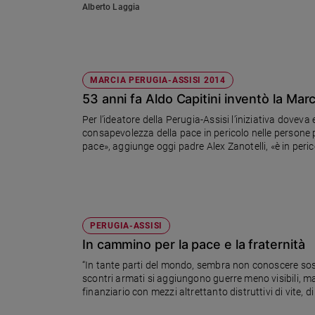
Alberto Laggia
Sanremo
2026
Cinema,
Tv
MARCIA PERUGIA-ASSISI 2014
e
streaming
53 anni fa Aldo Capitini inventò la Marc
Libri
Per l’ideatore della Perugia-Assisi l’iniziativa dovev
consapevolezza della pace in pericolo nelle persone pi
Musica
pace», aggiunge oggi padre Alex Zanotelli, «è in pe
Arte
“forse siamo nella terza guerra mondiale. È urgente u
Famiglia
ed
educazione
PERUGIA-ASSISI
Genitori
In cammino per la pace e la fraternità
e
figli
“In tante parti del mondo, sembra non conoscere sosta
Nonni
scontri armati si aggiungono guerre meno visibili,
finanziario con mezzi altrettanto distruttivi di vite,
Coppia
Scuola