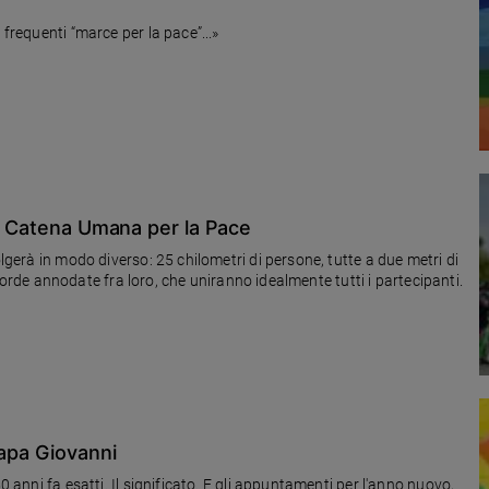
 frequenti “marce per la pace”...»
 a Catena Umana per la Pace
olgerà in modo diverso: 25 chilometri di persone, tutte a due metri di
le corde annodate fra loro, che uniranno idealmente tutti i partecipanti.
papa Giovanni
0 anni fa esatti. Il significato. E gli appuntamenti per l'anno nuovo,