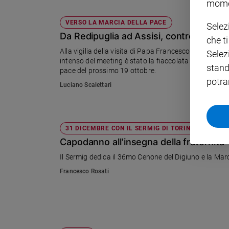
mome
Policy
VERSO LA MARCIA DELLA PACE
Selez
Da Redipuglia ad Assisi, contro tutte l
che t
Chi
Alla vigilia della visita di Papa Francesco a Redipugl
Selez
siamo
intenso del meeting è stato la fiaccolata in memoria d
stand
pace del prossimo 19 ottobre.
potra
Contatti
Luciano Scalettari
Pubblicità
31 DICEMBRE CON IL SERMIG DI TORINO
Registrati
Capodanno all'insegna della fraternità
Il Sermig dedica il 36mo Cenone del Digiuno e la Mar
Redazione
Francesco Rosati
Social