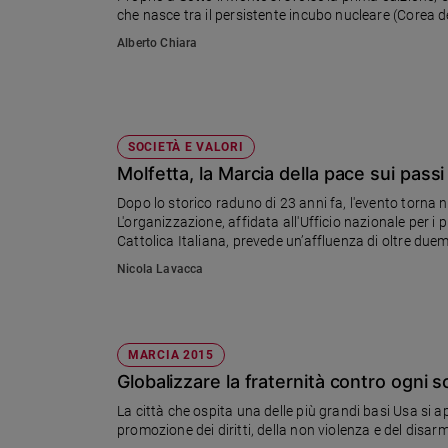
Ambiente
che nasce tra il persistente incubo nucleare (Corea d
e
Alberto Chiara
Creato
Volontariato
Diritti
Aziende
SOCIETÀ E VALORI
di
Molfetta, la Marcia della pace sui pass
valore
Dopo lo storico raduno di 23 anni fa, l'evento torna 
Caso
L'organizzazione, affidata all'Ufficio nazionale per i p
della
Cattolica Italiana, prevede un’affluenza di oltre due
settimana
Chiusura alle 22.30 con la Messa presieduta dal vescovo Giovanni Ricchiuti, presidente di Pax Christi, trasmessa in
Nicola Lavacca
Migranti
diretta da Tv2000.
Diversità
e
inclusione
MARCIA 2015
Costume
Globalizzare la fraternità contro ogni s
Cultura
La città che ospita una delle più grandi basi Usa si a
e
promozione dei diritti, della non violenza e del disa
spettacoli