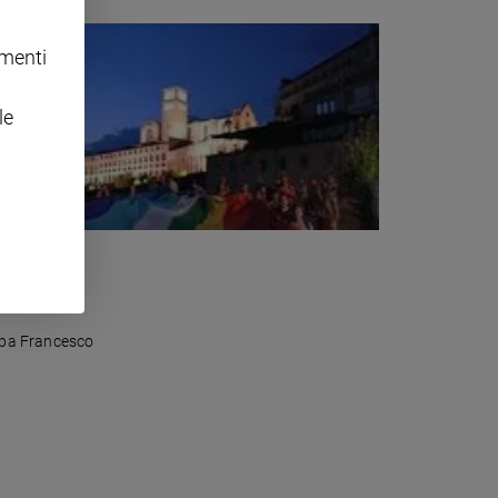
omenti
le
papa Francesco