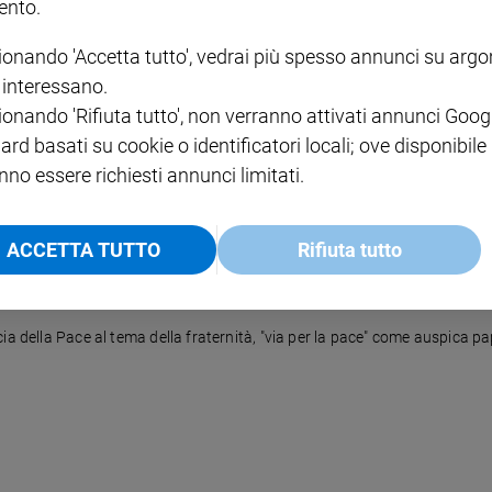
nto.
ionando 'Accetta tutto', vedrai più spesso annunci su arg
e guerre
i interessano.
ia, il movimento per la pace si è incontrato ad Assisi. Il momento più
ionando 'Rifiuta tutto', non verranno attivati annunci Goog
ei caduti di tutte le guerre. Un altro passo verso la Marcia per la
ard basati su cookie o identificatori locali; ove disponibile
nno essere richiesti annunci limitati.
ACCETTA TUTTO
Rifiuta tutto
cia della Pace al tema della fraternità, "via per la pace" come auspica 