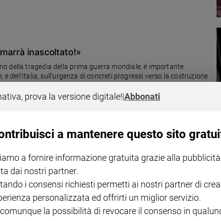
imarrà inascoltato!»
o della tragedia della prima guerra mondiale, é importante
e dell’Italia, sull’urgenza di concreti progressi verso la costruzione
il Presidente della Repubblica. Per la sua ventesima edizione sono
te le Regioni italiane: decine di migliaia di persone, in
nativa, prova la versione digitale!
|
Abbonati
ni e 480 associazioni.
ontribuisci a mantenere questo sito gratui
iamo a fornire informazione gratuita grazie alla pubblicità
ieni la Marcia per la pace PerugiAssisi.
ta dai nostri partner.
tando i consensi richiesti permetti ai nostri partner di crea
perienza personalizzata ed offrirti un miglior servizio.
 comunque la possibilità di revocare il consenso in qualu