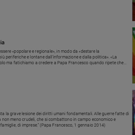
ia
a essere «popolare e regionale», in modo da «destare la
ù periferiche e lontane dall'informazione e dalla politica». «La
ricolo ma fatichiamo a credere a Papa Francesco quando ripete che
na grande mobilitazione di tutti per la pace”».
 la grave lesione dei diritti umani fondamentali. Alle guerre fatte di
 ma non meno crudeli, che si combattono in campo economico e
 di famiglie, di imprese.” (Papa Francesco, 1 gennaio 2014)