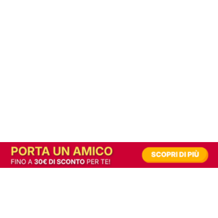
In alternativa, prova la versione digitale!
|
Abbonati
Contribuisci a mantenere questo sito gratuito
Riusciamo a fornire informazione gratuita grazie alla pubblicità erogata dai nostri
partner.
Accettando i consensi richiesti permetti ai nostri partner di creare un'esperienza