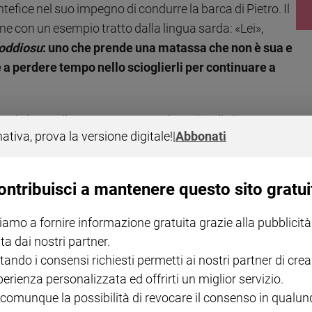
ntefice nel suo impegno di condurre la barca di Pietro. Il
ne con un esempio tratto dalla lingua sarda: «Lei»,
oddiosu
: uno che prende una matassa che non è sua e
ice a perdere tempo nello scioglierli per continuare a
uole bene alle sue pecore e non ha peli sulla lingua.
nativa, prova la versione digitale!
|
Abbonati
te di campagna per scelta, ma crede davvero che non sia
cesco altri motivi e altre intenzioni?» E chiarisce:
e ogni giorno, in solitudine, voi giocate a fare i
ontribuisci a mantenere questo sito gratui
ti di potere che non vedete altro, corrosi di gelosia per il
icevuto e sempre a guardare “i posti che contano”
iamo a fornire informazione gratuita grazie alla pubblicità
ta dai nostri partner.
tando i consensi richiesti permetti ai nostri partner di crea
non è così. «Son sicuro che Papa Francesco è capace di
perienza personalizzata ed offrirti un miglior servizio.
 Lei no; di Lei ha solo la certezza che pur di cavalcare un
 comunque la possibilità di revocare il consenso in qualu
pace di rivangare letame altrui».