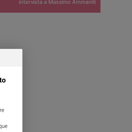
intervista a Massimo Ammaniti
to
re
nque