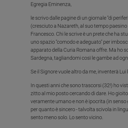
Egregia Eminenza,
le scrivo dalle pagine di un giornale "di perife
(cresciuto a Nazareth, al suo tempo paesino 
Francesco. Chi le scrive è un prete che ha st
uno spazio "comodo e adeguato" per imboscarsi
apparato della Curia Romana offre. Ma ho scelt
Sardegna, tagliandomi così le gambe ad ogni p
Se il Signore vuole altro da me, inventerà Lui l
In questi anni che sono trascorsi (32!) ho vis
zitto al mio posto cercando di dare. Ho gio
veramente umano e non è ipocrita (in senso gre
per quanto è sincero - talvolta scivola in ling
sento meno solo. Lo sento vicino.