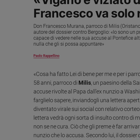
Francesco va solo 
Sanremo
2026
Cinema,
Don Francesco Murana, parroco di Milis (Oristano)
Tv
autore del dossier contro Bergoglio: «Io sono un 
e
capace di vedere nelle sua accuse al Pontefice altr
streaming
nulla che gli si possa appuntare»
Libri
Paolo Rappellino
Musica
Arte
«Cosa ha fatto Lei di bene per me e per i parr
Famiglia
58 anni, parroco di
Milis
, un paesino della Sa
ed
accuse rivolte al Papa dall'ex nunzio a Was
educazione
farglielo sapere, inviandogli una lettera aper
Genitori
diventato virale sui social con relativo corteo 
e
figli
lettera vedrà ogni sorta di insulto contro di 
Nonni
non se ne cura. Ciò che gli preme è far arrivar
Coppia
nunzio che lo accusa. Secondo lui, il dossier
Scuola