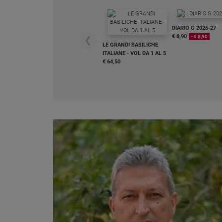
Chiesa
Chiesa
DIARIO G 2026-27
€ 8,90
- € 8,90
❮
Fede
LE GRANDI BASILICHE
e
ITALIANE - VOL DA 1 AL 5
spiritualità
€ 64,50
Santi
Devozione
e
fede
Parola
del
giorno
Santo
del
giorno
Società
e
valori