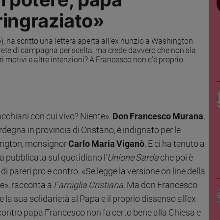
ringraziato»
, ha scritto una lettera aperta all’ex nunzio a Washington
prete di campagna per scelta, ma crede davvero che non sia
i motivi e altre intenzioni? A Francesco non c’è proprio
occhiani con cui vivo? Niente».
Don Francesco Murana
,
rdegna in provincia di Oristano, è indignato per le
hington, monsignor
Carlo Maria Viganò
. E ci ha tenuto a
ta pubblicata sul quotidiano l’
Unione Sarda
che poi è
di pareri pro e contro. «Se legge la versione on line della
me», racconta a
Famiglia Cristiana
. Ma don Francesco
e la sua solidarietà al Papa e il proprio dissenso all’ex
 contro papa Francesco non fa certo bene alla Chiesa e