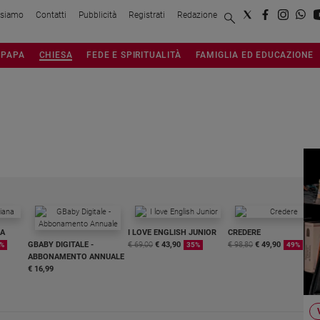
 siamo
Contatti
Pubblicità
Registrati
Redazione
PAPA
CHIESA
FEDE E SPIRITUALITÀ
FAMIGLIA ED EDUCAZIONE
NA
I LOVE ENGLISH JUNIOR
CREDERE
GBABY DIGITALE -
€ 69,00
€ 43,90
€ 98,80
€ 49,90
%
35%
49%
ABBONAMENTO ANNUALE
€ 16,99