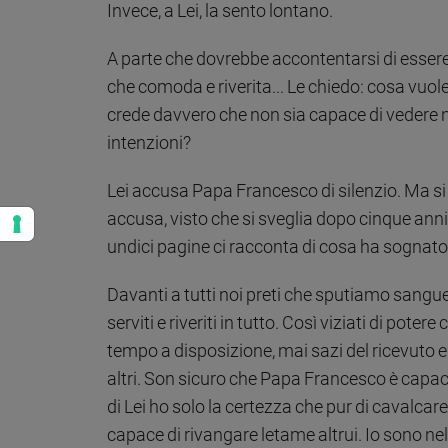
Invece, a Lei, la sento lontano.
A parte che dovrebbe accontentarsi di essere 
che comoda e riverita... Le chiedo: cosa vuo
crede davvero che non sia capace di vedere n
intenzioni?
Lei accusa Papa Francesco di silenzio. Ma si
accusa, visto che si sveglia dopo cinque anni
undici pagine ci racconta di cosa ha sognato
Davanti a tutti noi preti che sputiamo sangue o
serviti e riveriti in tutto. Così viziati di poter
tempo a disposizione, mai sazi del ricevuto 
altri. Son sicuro che Papa Francesco è capace d
di Lei ho solo la certezza che pur di cavalcare
capace di rivangare letame altrui. Io sono nel