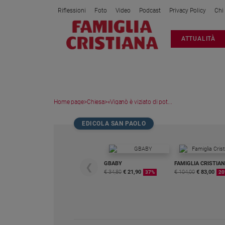
Riflessioni
Foto
Video
Podcast
Privacy Policy
Chi
Attualità
ATTUALITÀ
Italia
Cronaca
Politica
Mondo
Home page
>
Chiesa
>
«Viganò è viziato di pot...
Economia
Legalità
EDICOLA SAN PAOLO
e
giustizia
Sport
GBABY
FAMIGLIA CRISTIA
❮
Interviste
€ 34,80
€ 21,90
€ 104,00
€ 83,00
37%
20
Papa
Papa