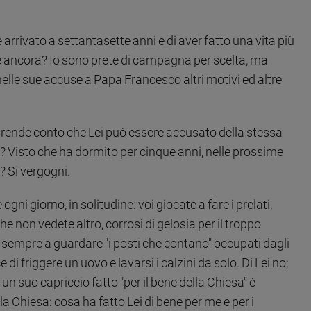
arrivato a settantasette anni e di aver fatto una vita più
le ancora? Io sono prete di campagna per scelta, ma
elle sue accuse a Papa Francesco altri motivi ed altre
 rende conto che Lei può essere accusato della stessa
? Visto che ha dormito per cinque anni, nelle prossime
? Si vergogni.
gni giorno, in solitudine: voi giocate a fare i prelati,
e che non vedete altro, corrosi di gelosia per il troppo
e sempre a guardare "i posti che contano" occupati dagli
i friggere un uovo e lavarsi i calzini da solo. Di Lei no;
 un suo capriccio fatto "per il bene della Chiesa" è
la Chiesa: cosa ha fatto Lei di bene per me e per i