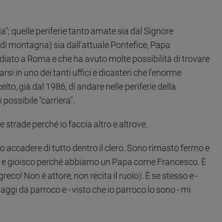
ria"; quelle periferie tanto amate sia dal Signore
di montagna) sia dall'attuale Pontefice, Papa
udiato a Roma e che ha avuto molte possibilità di trovare
 in uno dei tanti uffici e dicasteri che l'enorme
o, già dal 1986, di andare nelle periferie della
ossibile "carriera".
e strade perché io faccia altro e altrove.
to accadere di tutto dentro il clero. Sono rimasto fermo e
ito e gioisco perché abbiamo un Papa come Francesco. È
co! Non è attore, non recita il ruolo). È se stesso e -
uaggi da parroco e - visto che io parroco lo sono - mi