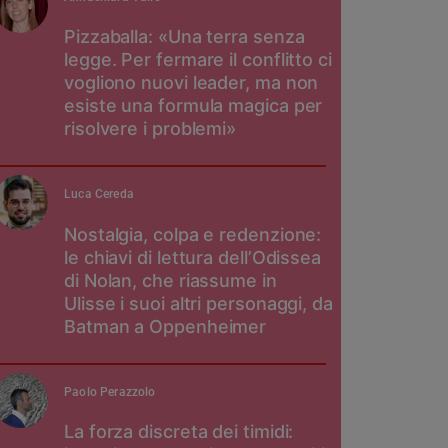
Pizzaballa: «Una terra senza
legge. Per fermare il conflitto ci
vogliono nuovi leader, ma non
esiste una formula magica per
risolvere i problemi»
Luca Cereda
Nostalgia, colpa e redenzione:
le chiavi di lettura dell’Odissea
di Nolan, che riassume in
Ulisse i suoi altri personaggi, da
Batman a Oppenheimer
Paolo Perazzolo
La forza discreta dei timidi: