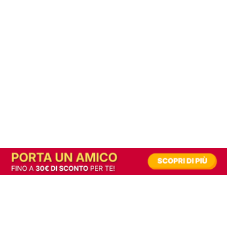
In alternativa, prova la versione digitale!
|
Abbonati
Contribuisci a mantenere questo sito gratuito
Riusciamo a fornire informazione gratuita grazie alla pubblicità erogata dai nostri
partner.
Accettando i consensi richiesti permetti ai nostri partner di creare un'esperienza