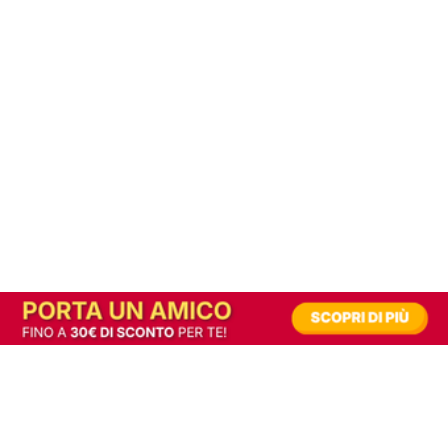
In alternativa, prova la versione digitale!
|
Abbonati
Contribuisci a mantenere questo sito gratuito
Riusciamo a fornire informazione gratuita grazie alla pubblicità erogata dai nostri
partner.
Accettando i consensi richiesti permetti ai nostri partner di creare un'esperienza