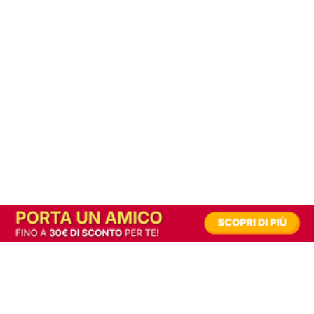
In alternativa, prova la versione digitale!
|
Abbonati
Contribuisci a mantenere questo sito gratuito
Riusciamo a fornire informazione gratuita grazie alla pubblicità erogata dai nostri
partner.
Accettando i consensi richiesti permetti ai nostri partner di creare un'esperienza