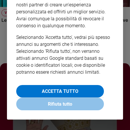
nostri partner di creare un'esperienza
Policy
personalizzata ed offrirti un miglior servizio.
VIDEO
Avrai comunque la possibilità di revocare il
Le spiagge italiane: concessioni, libero accesso, iniziative
Chi
consenso in qualunque momento.
siamo
Selezionando 'Accetta tutto', vedrai più spesso
annunci su argomenti che ti interessano.
Contatti
Selezionando 'Rifiuta tutto', non verranno
attivati annunci Google standard basati su
Pubblicità
cookie o identificatori locali; ove disponibile
potranno essere richiesti annunci limitati.
Registrati
Redazione
ACCETTA TUTTO
Rifiuta tutto
Social