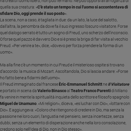
ha creato l'uomo libero, non può fermarlo. Né può opporsi all'arroganza di
Ambiente
quella sua creatura: «
C'è stato un tempo in cui l'uomo si accontentava di
e
sfidare Dio, oggi prende il suo posto
».
Creato
La scena, non a caso, è tagliata in due:
da un lato, la luce del salotto,
Volontariato
dall’altra, la penombra da dove fa il suo ingresso l’oscuro visitatore. Forse
Diritti
quel dialogo serrato è tutto un sogno di Freud, uno scherzo dell’inconscio.
Aziende
O forse quel pazzo è davvero Dio e si è preso la briga di far visita al vecchio
di
Freud. «Per venire a te», dice, «dovevo per forza prendere la forma di un
valore
uomo».
Caso
Ma alla fine c’è un momento in cui Freud e il misterioso ospite si trovano
della
settimana
d’accordo: la musica di Mozart. Ascoltandola, Dio si lascia andare: «Forse
ho fatto bene a fidarmi dell’uomo».
Migranti
Il Freud immaginato dal francese
Èric-Emmanuel Schmitt
ne
Il Visitatore
Diversità
e portato in scena da
Valerio Binasco
al
Teatro Franco Parenti
di Milano
e
fa venire in mente la spiritualità inquieta dello scrittore e filosofo spagnolo
inclusione
Miguel de Unamuno
. «Mi religion», diceva, «es luchar con Dio», «lottare con
Costume
Dio». E aggiungeva: «Coloro che ritengono di credere in Dio, ma senza la
passione nei loro cuori, l’angustia nel pensiero, senza incertezze, senza
Cultura
dubbi, senza un elemento di disperazione anche nella loro consolazione,
e
spettacoli
credono solo nell'Idea di Dio, non in Dio stesso».