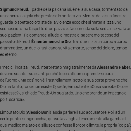
Chiesa
Sigmund Freud
, il padre della psicanalisi, è nella sua casa, tormentato da
Chiesa
un cancro alla gola che presto se lo porterà via. Mentre dalla sua finestra
guarda lo spettacolo triste della violenza ecco che si materializza uno
Fede
e
sconosciuto: ha l’aspetto di un pazzo e s’accomoda sulla sedia riservata ai
spiritualità
suoi pazienti. Fa domande, allude, dimostra di sapere molte cose del
passato di Freud.
È nientemeno che Dio
. Tra i due inizia un corpo a corpo
Santi
drammatico, un duello rusticano su vita e morte, senso del dolore, tempo
Devozione
ed eterno.
e
fede
I medici, incalza Freud, interpretato magistralmente da
Alessandro Haber
,
Parola
devono sostituirsi ai santi perché tocca all’uomo «prendersi cura
del
dell’uomo». Ma così non è: i rastrellamenti sotto la sua porta provano che
giorno
Dio ha fallito, forse non esiste. O, se c’è, è impotente. «Cosa sarebbe Dio se
Santo
esistesse?», si chiede Freud: «Un bugiardo. Uno che prende un impegno e
del
poi ti scarica».
giorno
L’imputato Dio (
Alessio Boni
) lascia parlare il suo accusatore. Poi, ad un
Società
certo punto, si inginocchia, quasi s’avvinghia teneramente alla gamba di
e
valori
quel medico malato e disilluso e confessa il proprio limite, la propria “colpa”: