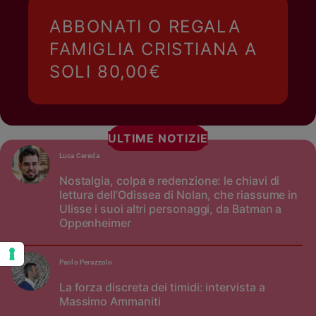
ABBONATI O REGALA
FAMIGLIA CRISTIANA A
SOLI 80,00€
ULTIME NOTIZIE
Luca Cereda
Nostalgia, colpa e redenzione: le chiavi di
lettura dell’Odissea di Nolan, che riassume in
Ulisse i suoi altri personaggi, da Batman a
Oppenheimer
Paolo Perazzolo
La forza discreta dei timidi: intervista a
Massimo Ammaniti