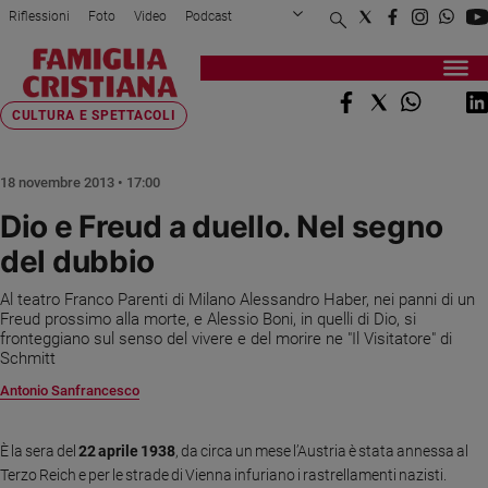
Riflessioni
Foto
Video
Podcast
Privacy Policy
Chi siamo
Contatti
Pubblicità
Attualità
Registrati
Redazione
Italia
Home page
>
Cultura e spettacoli
>
Dio e Freud a duello. Ne...
CULTURA E SPETTACOLI
Cronaca
Politica
18 novembre 2013 • 17:00
Mondo
Dio e Freud a duello. Nel segno
Economia
del dubbio
Legalità
e
Al teatro Franco Parenti di Milano Alessandro Haber, nei panni di un
giustizia
Freud prossimo alla morte, e Alessio Boni, in quelli di Dio, si
Sport
fronteggiano sul senso del vivere e del morire ne "Il Visitatore" di
Schmitt
Interviste
Antonio Sanfrancesco
Papa
Papa
È la sera del
22 aprile 1938
, da circa un mese l’Austria è stata annessa al
Terzo Reich e per le strade di Vienna infuriano i rastrellamenti nazisti.