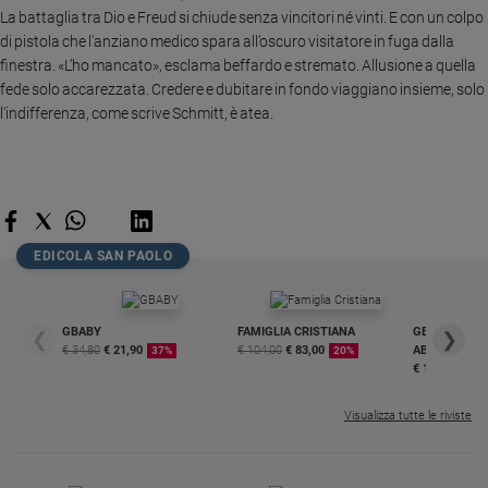
La battaglia tra Dio e Freud si chiude senza vincitori né vinti. E con un colpo
Sanremo
di pistola che l'anziano medico spara all’oscuro visitatore in fuga dalla
2026
finestra. «L’ho mancato», esclama beffardo e stremato. Allusione a quella
Cinema,
fede solo accarezzata. Credere e dubitare in fondo viaggiano insieme, solo
Tv
l'indifferenza, come scrive Schmitt, è atea.
e
streaming
Libri
Musica
Arte
EDICOLA SAN PAOLO
Famiglia
ed
educazione
GBABY
FAMIGLIA CRISTIANA
GBABY DIGITA
❮
❯
€ 34,80
€ 21,90
€ 104,00
€ 83,00
ABBONAMEN
37%
20%
Genitori
€ 16,99
e
figli
Visualizza tutte le riviste
Nonni
Coppia
Scuola