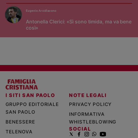
Eugenio Arcidiacono
Antonella Clerici: «Sì sono timida, ma va bene
così»
I SITI SAN PAOLO
NOTE LEGALI
GRUPPO EDITORIALE
PRIVACY POLICY
SAN PAOLO
INFORMATIVA
BENESSERE
WHISTLEBLOWING
SOCIAL
TELENOVA