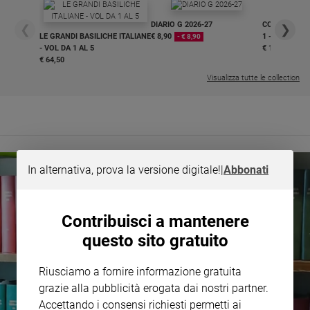
e
DIARIO G 2026-27
COLLANA ARS
giovani
❮
❯
LE GRANDI BASILICHE ITALIANE
€ 8,90
1 - 2
- € 8,90
Adolescenza
- VOL DA 1 AL 5
€ 18,50
€ 64,50
Bioetica
Visualizza tutte le collection
Vai
Riflessioni
In alternativa, prova la versione digitale!
|
Abbonati
Foto
Contribuisci a mantenere
Video
questo sito gratuito
Podcast
Riusciamo a fornire informazione gratuita
grazie alla pubblicità erogata dai nostri partner.
Privacy
Accettando i consensi richiesti permetti ai