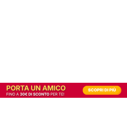
In alternativa, prova la versione digitale!
|
Abbonati
Contribuisci a mantenere questo sito gratuito
Riusciamo a fornire informazione gratuita grazie alla pubblicità erogata dai nostri
partner.
Accettando i consensi richiesti permetti ai nostri partner di creare un'esperienza