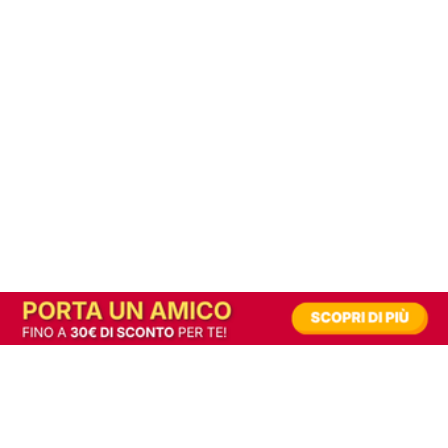
In alternativa, prova la versione digitale!
|
Abbonati
Contribuisci a mantenere questo sito gratuito
Riusciamo a fornire informazione gratuita grazie alla pubblicità erogata dai nostri
partner.
Accettando i consensi richiesti permetti ai nostri partner di creare un'esperienza