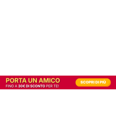
In alternativa, prova la versione digitale!
|
Abbonati
Contribuisci a mantenere questo sito gratuito
Riusciamo a fornire informazione gratuita grazie alla pubblicità erogata dai nostri
partner.
Accettando i consensi richiesti permetti ai nostri partner di creare un'esperienza