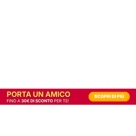
In alternativa, prova la versione digitale!
|
Abbonati
Contribuisci a mantenere questo sito gratuito
Riusciamo a fornire informazione gratuita grazie alla pubblicità erogata dai nostri
partner.
Accettando i consensi richiesti permetti ai nostri partner di creare un'esperienza