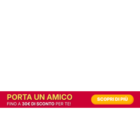
In alternativa, prova la versione digitale!
|
Abbonati
Contribuisci a mantenere questo sito gratuito
Riusciamo a fornire informazione gratuita grazie alla pubblicità erogata dai nostri
partner.
Accettando i consensi richiesti permetti ai nostri partner di creare un'esperienza