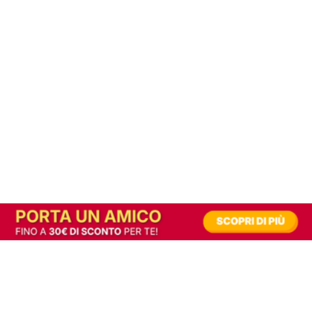
In alternativa, prova la versione digitale!
|
Abbonati
Contribuisci a mantenere questo sito gratuito
Riusciamo a fornire informazione gratuita grazie alla pubblicità erogata dai nostri
partner.
Accettando i consensi richiesti permetti ai nostri partner di creare un'esperienza