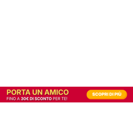
In alternativa, prova la versione digitale!
|
Abbonati
Contribuisci a mantenere questo sito gratuito
Riusciamo a fornire informazione gratuita grazie alla pubblicità erogata dai nostri
partner.
Accettando i consensi richiesti permetti ai nostri partner di creare un'esperienza