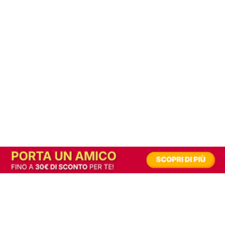
In alternativa, prova la versione digitale!
|
Abbonati
Contribuisci a mantenere questo sito gratuito
Riusciamo a fornire informazione gratuita grazie alla pubblicità erogata dai nostri
partner.
Accettando i consensi richiesti permetti ai nostri partner di creare un'esperienza