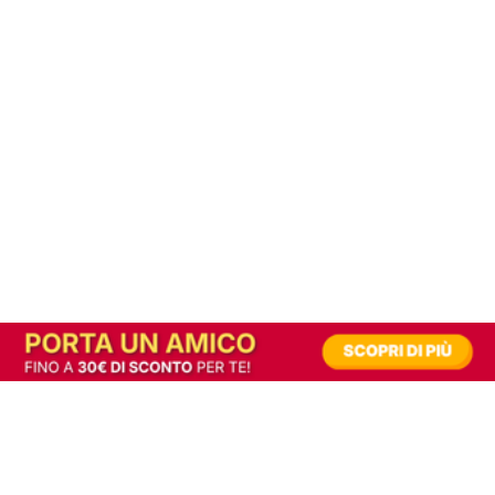
In alternativa, prova la versione digitale!
|
Abbonati
Contribuisci a mantenere questo sito gratuito
Riusciamo a fornire informazione gratuita grazie alla pubblicità erogata dai nostri
partner.
Accettando i consensi richiesti permetti ai nostri partner di creare un'esperienza