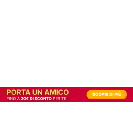
In alternativa, prova la versione digitale!
|
Abbonati
Contribuisci a mantenere questo sito gratuito
Riusciamo a fornire informazione gratuita grazie alla pubblicità erogata dai nostri
partner.
Accettando i consensi richiesti permetti ai nostri partner di creare un'esperienza