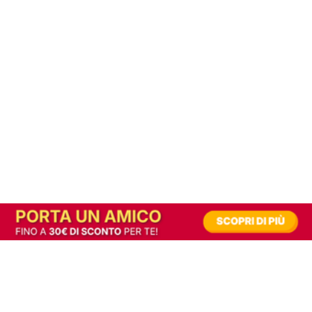
In alternativa, prova la versione digitale!
|
Abbonati
Contribuisci a mantenere questo sito gratuito
Riusciamo a fornire informazione gratuita grazie alla pubblicità erogata dai nostri
partner.
Accettando i consensi richiesti permetti ai nostri partner di creare un'esperienza