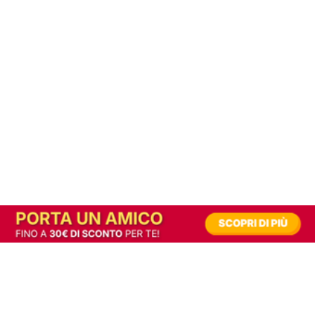
In alternativa, prova la versione digitale!
|
Abbonati
Contribuisci a mantenere questo sito gratuito
Riusciamo a fornire informazione gratuita grazie alla pubblicità erogata dai nostri
partner.
Accettando i consensi richiesti permetti ai nostri partner di creare un'esperienza