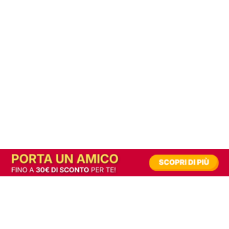
In alternativa, prova la versione digitale!
|
Abbonati
Contribuisci a mantenere questo sito gratuito
Riusciamo a fornire informazione gratuita grazie alla pubblicità erogata dai nostri
partner.
Accettando i consensi richiesti permetti ai nostri partner di creare un'esperienza