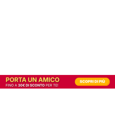
In alternativa, prova la versione digitale!
|
Abbonati
Contribuisci a mantenere questo sito gratuito
Riusciamo a fornire informazione gratuita grazie alla pubblicità erogata dai nostri
partner.
Accettando i consensi richiesti permetti ai nostri partner di creare un'esperienza