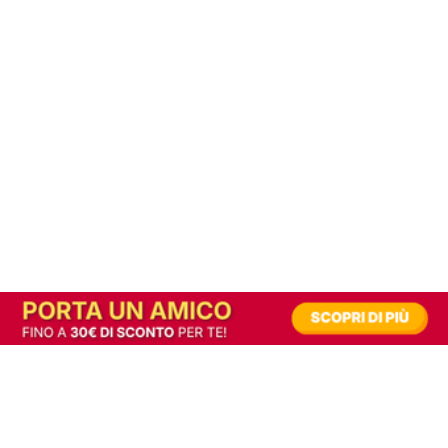
In alternativa, prova la versione digitale!
|
Abbonati
Contribuisci a mantenere questo sito gratuito
Riusciamo a fornire informazione gratuita grazie alla pubblicità erogata dai nostri
partner.
Accettando i consensi richiesti permetti ai nostri partner di creare un'esperienza