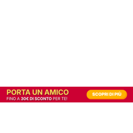
In alternativa, prova la versione digitale!
|
Abbonati
Contribuisci a mantenere questo sito gratuito
Riusciamo a fornire informazione gratuita grazie alla pubblicità erogata dai nostri
partner.
Accettando i consensi richiesti permetti ai nostri partner di creare un'esperienza