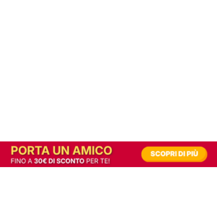
In alternativa, prova la versione digitale!
|
Abbonati
Contribuisci a mantenere questo sito gratuito
Riusciamo a fornire informazione gratuita grazie alla pubblicità erogata dai nostri
partner.
Accettando i consensi richiesti permetti ai nostri partner di creare un'esperienza