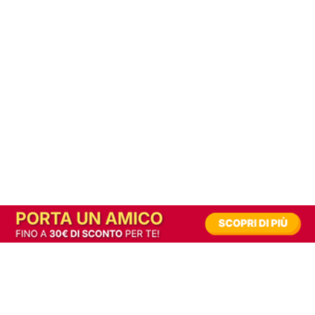
In alternativa, prova la versione digitale!
|
Abbonati
Contribuisci a mantenere questo sito gratuito
Riusciamo a fornire informazione gratuita grazie alla pubblicità erogata dai nostri
partner.
Accettando i consensi richiesti permetti ai nostri partner di creare un'esperienza