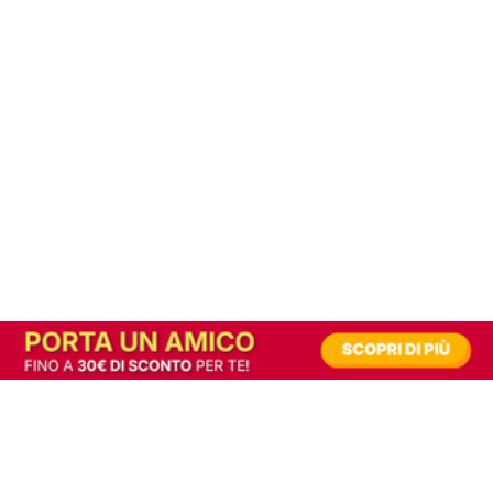
In alternativa, prova la versione digitale!
|
Abbonati
Contribuisci a mantenere questo sito gratuito
Riusciamo a fornire informazione gratuita grazie alla pubblicità erogata dai nostri
partner.
Accettando i consensi richiesti permetti ai nostri partner di creare un'esperienza