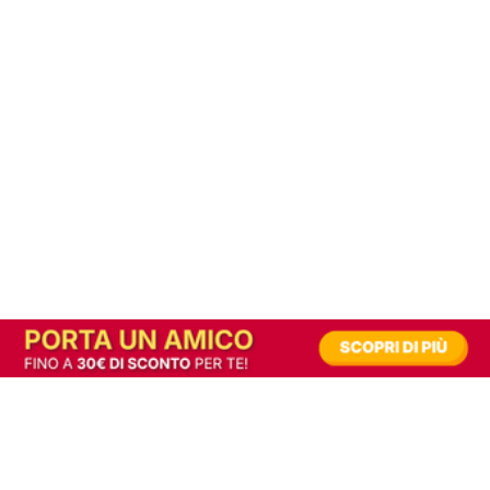
In alternativa, prova la versione digitale!
|
Abbonati
Contribuisci a mantenere questo sito gratuito
Riusciamo a fornire informazione gratuita grazie alla pubblicità erogata dai nostri
partner.
Accettando i consensi richiesti permetti ai nostri partner di creare un'esperienza