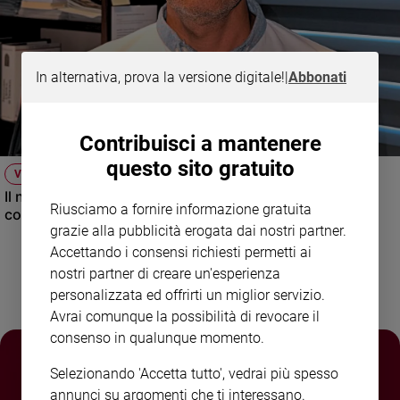
e
giovani
Adolescenza
In alternativa, prova la versione digitale!
|
Abbonati
Bioetica
Contribuisci a mantenere
Vai
questo sito gratuito
VIDEO
Il nuovo numero di Famiglia Cristiana raccontato dal
Riusciamo a fornire informazione gratuita
condirettore.
Riflessioni
grazie alla pubblicità erogata dai nostri partner.
Accettando i consensi richiesti permetti ai
Foto
nostri partner di creare un'esperienza
personalizzata ed offrirti un miglior servizio.
Video
Avrai comunque la possibilità di revocare il
consenso in qualunque momento.
Podcast
Selezionando 'Accetta tutto', vedrai più spesso
Privacy
annunci su argomenti che ti interessano.