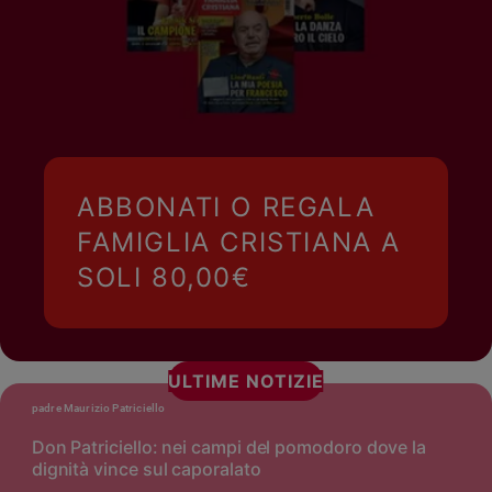
ABBONATI O REGALA
FAMIGLIA CRISTIANA A
SOLI 80,00€
ULTIME NOTIZIE
padre Maurizio Patriciello
Don Patriciello: nei campi del pomodoro dove la
dignità vince sul caporalato