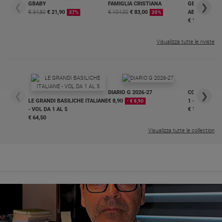
GBABY
FAMIGLIA CRISTIANA
GBABY DIGITA
❮
❯
Sanremo
€ 34,80
€ 21,90
€ 104,00
€ 83,00
ABBONAMEN
37%
20%
€ 16,99
2026
Cinema,
Visualizza tutte le riviste
Tv
e
streaming
Libri
Musica
DIARIO G 2026-27
COLLANA ARS
❮
❯
LE GRANDI BASILICHE ITALIANE
€ 8,90
1 - 2
- € 8,90
Arte
- VOL DA 1 AL 5
€ 18,50
€ 64,50
Famiglia
Visualizza tutte le collection
ed
educazione
Genitori
e
figli
Nonni
Coppia
Scuola