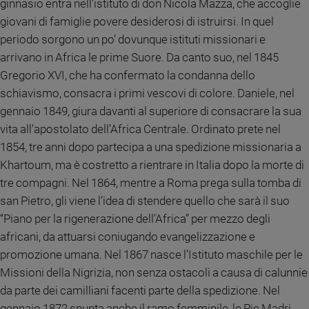
Chiesa
ginnasio entra nell’istituto di don Nicola Mazza, che accoglie
giovani di famiglie povere desiderosi di istruirsi. In quel
Chiesa
periodo sorgono un po’ dovunque istituti missionari e
Fede
arrivano in Africa le prime Suore. Da canto suo, nel 1845
e
Gregorio XVI, che ha confermato la condanna dello
spiritualità
schiavismo, consacra i primi vescovi di colore. Daniele, nel
Santi
gennaio 1849, giura davanti al superiore di consacrare la sua
Devozione
vita all’apostolato dell’Africa Centrale. Ordinato prete nel
e
1854, tre anni dopo partecipa a una spedizione missionaria a
fede
Khartoum, ma è costretto a rientrare in Italia dopo la morte di
Parola
del
tre compagni.
Nel 1864, mentre a Roma prega sulla tomba di
giorno
san Pietro, gli viene l’idea di stendere quello che sarà il suo
Santo
“Piano per la rigenerazione dell’Africa” per mezzo degli
del
africani, da attuarsi coniugando evangelizzazione e
giorno
promozione umana. Nel 1867 nasce l’Istituto maschile per le
Missioni della Nigrizia, non senza ostacoli a causa di calunnie
Società
e
da parte dei camilliani facenti parte della spedizione. Nel
valori
gennaio 1872 spunta anche il ramo femminile, le Pie Madri