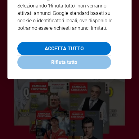
Selezionando 'Rifiuta tutto', non verranno
Policy
attivati annunci Google standard basati su
cookie o identificatori locali; ove disponibile
Chi
potranno essere richiesti annunci limitati.
siamo
ACCETTA TUTTO
Contatti
Rifiuta tutto
Pubblicità
Registrati
Redazione
Social