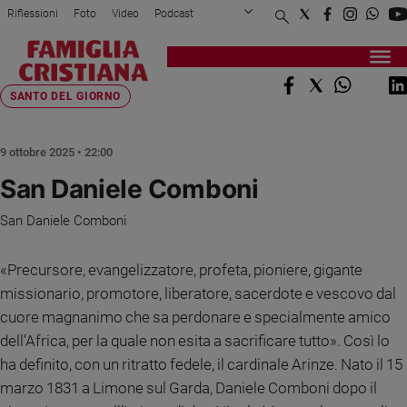
Riflessioni
Foto
Video
Podcast
Privacy Policy
Chi siamo
Contatti
Pubblicità
Attualità
Registrati
Redazione
Italia
Home page
>
Fede e spiritualità
>
Santi
>
Santo del giorno
>
San Daniele Comboni
SANTO DEL GIORNO
Cronaca
Politica
9 ottobre 2025 • 22:00
Mondo
San Daniele Comboni
Economia
Legalità
San Daniele Comboni
e
giustizia
«Precursore, evangelizzatore, profeta, pioniere, gigante
Sport
missionario, promotore, liberatore, sacerdote e vescovo dal
Interviste
cuore magnanimo che sa perdonare e specialmente amico
Papa
dell’Africa, per la quale non esita a sacrificare tutto». Così lo
ha definito, con un ritratto fedele, il cardinale Arinze. Nato il 15
Papa
marzo 1831 a Limone sul Garda, Daniele Comboni dopo il