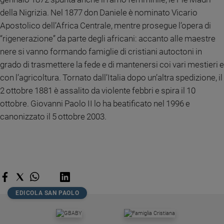
Ambiente
della Nigrizia. Nel 1877 don Daniele è nominato Vicario
e
Apostolico dell’Africa Centrale, mentre prosegue l’opera di
Creato
“rigenerazione” da parte degli africani: accanto alle maestre
Volontariato
nere si vanno formando famiglie di cristiani autoctoni in
Diritti
grado di trasmettere la fede e di mantenersi coi vari mestieri e
Aziende
con l’agricoltura. Tornato dall’Italia dopo un’altra spedizione, il
di
valore
2 ottobre 1881 è assalito da violente febbri e spira il 10
Caso
ottobre. Giovanni Paolo II lo ha beatificato nel 1996 e
della
canonizzato il 5 ottobre 2003.
settimana
Migranti
Diversità
e
inclusione
Costume
EDICOLA SAN PAOLO
Cultura
e
spettacoli