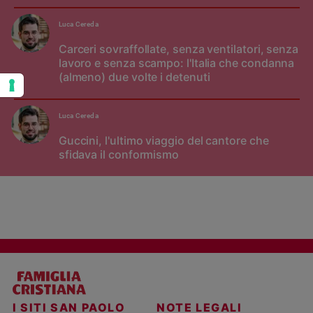
Luca Cereda
Carceri sovraffollate, senza ventilatori, senza
lavoro e senza scampo: l'Italia che condanna
(almeno) due volte i detenuti
Luca Cereda
Guccini, l'ultimo viaggio del cantore che
sfidava il conformismo
I SITI SAN PAOLO
NOTE LEGALI