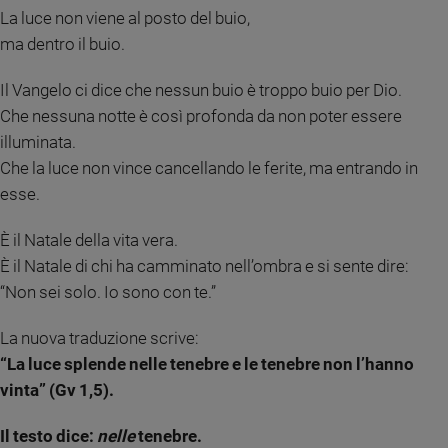
La luce non viene al posto del buio,
Sanremo
ma dentro il buio.
2026
Cinema,
Il Vangelo ci dice che nessun buio è troppo buio per Dio.
Tv
Che nessuna notte è così profonda da non poter essere
e
streaming
illuminata.
Libri
Che la luce non vince cancellando le ferite, ma entrando in
Musica
esse.
Arte
È il Natale della vita vera.
Famiglia
È il Natale di chi ha camminato nell’ombra e si sente dire:
ed
“Non sei solo. Io sono con te.”
educazione
Genitori
La nuova traduzione scrive:
e
“La luce splende nelle tenebre e le tenebre non l’hanno
figli
vinta” (Gv 1,5).
Nonni
Coppia
Il testo dice:
nelle
tenebre.
Scuola