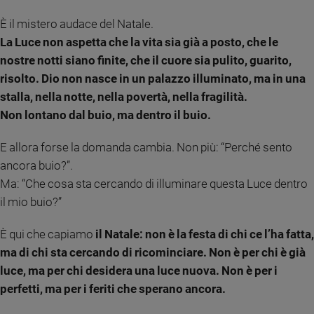
e
È il mistero audace del Natale.
giovani
La Luce non aspetta che la vita sia già a posto, che le
Adolescenza
nostre notti siano finite, che il cuore sia pulito, guarito,
Bioetica
risolto. Dio non nasce in un palazzo illuminato, ma in una
stalla, nella notte, nella povertà, nella fragilità.
Non lontano dal buio, ma dentro il buio.
Vai
E allora forse la domanda cambia. Non più: “Perché sento
ancora buio?”.
Riflessioni
Ma: “Che cosa sta cercando di illuminare questa Luce dentro
il mio buio?”
Foto
È qui che capiamo
il Natale: non è la festa di chi ce l’ha fatta,
Video
ma di chi sta cercando di ricominciare. Non è per chi è già
luce, ma per chi desidera una luce nuova. Non è per i
Podcast
perfetti, ma per i feriti che sperano ancora.
Privacy