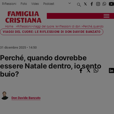
Riflessioni
Foto
Video
Podcast
Privacy Policy
Chi siamo
Contatti
Pubblicità
Attualità
Registrati
Redazione
Italia
Home
>
Riflessioni
>
Viaggi del cuore: le riflessioni di don
>
Perché, quando
page
Davide Banzato
dovrebbe ...
VIAGGI DEL CUORE: LE RIFLESSIONI DI DON DAVIDE BANZATO
Cronaca
Politica
Mondo
31 dicembre 2025 • 14:50
Economia
Perché, quando dovrebbe
Legalità
essere Natale dentro, io sento
e
giustizia
buio?
Sport
Interviste
Papa
Don Davide Banzato
Papa