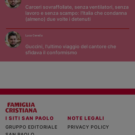
Carceri sovraffollate, senza ventilatori, senza
lavoro e senza scampo: l'Italia che condanna
(almeno) due volte i detenuti
Luca Cereda
Guccini, l'ultimo viaggio del cantore che
sfidava il conformismo
I SITI SAN PAOLO
NOTE LEGALI
GRUPPO EDITORIALE
PRIVACY POLICY
SAN PAOLO