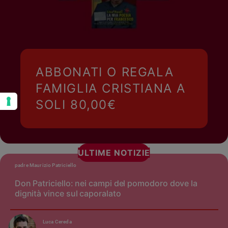
ABBONATI O REGALA
FAMIGLIA CRISTIANA A
SOLI 80,00€
ULTIME NOTIZIE
padre Maurizio Patriciello
Don Patriciello: nei campi del pomodoro dove la
dignità vince sul caporalato
Luca Cereda