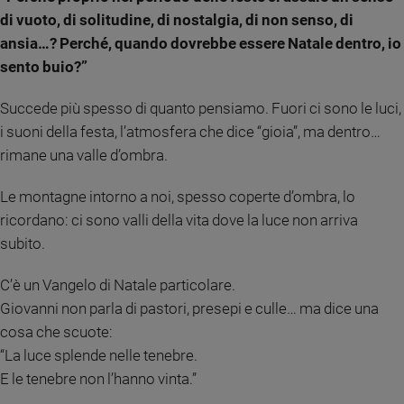
Ambiente
di vuoto, di solitudine, di nostalgia, di non senso, di
e
ansia…? Perché, quando dovrebbe essere Natale dentro, io
Creato
sento buio?”
Volontariato
Diritti
Succede più spesso di quanto pensiamo. Fuori ci sono le luci,
Aziende
i suoni della festa, l’atmosfera che dice “gioia”, ma dentro…
di
rimane una valle d’ombra.
valore
Caso
Le montagne intorno a noi, spesso coperte d’ombra, lo
della
ricordano: ci sono valli della vita dove la luce non arriva
settimana
subito.
Migranti
Diversità
C’è un Vangelo di Natale particolare.
e
inclusione
Giovanni non parla di pastori, presepi e culle… ma dice una
Costume
cosa che scuote:
“La luce splende nelle tenebre.
Cultura
E le tenebre non l’hanno vinta.”
e
spettacoli