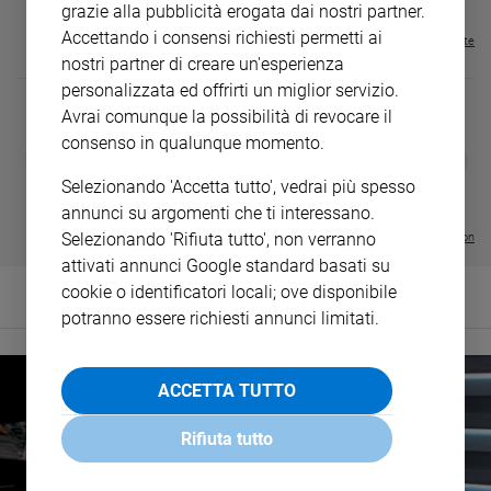
grazie alla pubblicità erogata dai nostri partner.
Accettando i consensi richiesti permetti ai
Visualizza tutte le riviste
nostri partner di creare un'esperienza
personalizzata ed offrirti un miglior servizio.
Avrai comunque la possibilità di revocare il
consenso in qualunque momento.
DIARIO G 2026-27
COLLANA ARS
❮
❯
LE GRANDI BASILICHE ITALIANE
€ 8,90
1 - 2
- € 8,90
Selezionando 'Accetta tutto', vedrai più spesso
- VOL DA 1 AL 5
€ 18,50
€ 64,50
annunci su argomenti che ti interessano.
Selezionando 'Rifiuta tutto', non verranno
Visualizza tutte le collection
attivati annunci Google standard basati su
cookie o identificatori locali; ove disponibile
potranno essere richiesti annunci limitati.
ACCETTA TUTTO
Rifiuta tutto