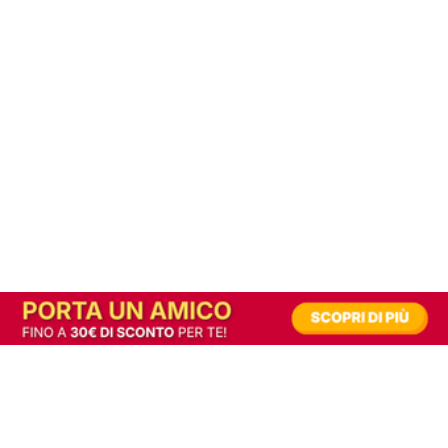
In alternativa, prova la versione digitale!
|
Abbonati
Contribuisci a mantenere questo sito gratuito
Riusciamo a fornire informazione gratuita grazie alla pubblicità erogata dai nostri
partner.
Accettando i consensi richiesti permetti ai nostri partner di creare un'esperienza