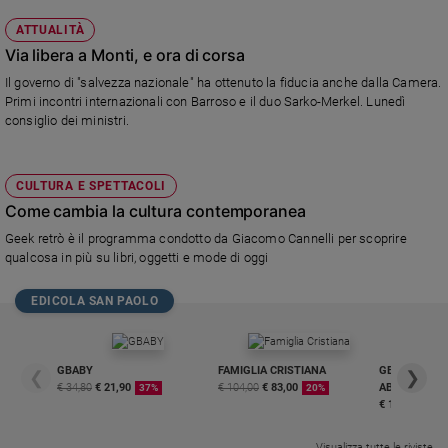
ATTUALITÀ
Via libera a Monti, e ora di corsa
Il governo di "salvezza nazionale" ha ottenuto la fiducia anche dalla Camera.
Primi incontri internazionali con Barroso e il duo Sarko-Merkel. Lunedì
consiglio dei ministri.
CULTURA E SPETTACOLI
Come cambia la cultura contemporanea
Geek retrò è il programma condotto da Giacomo Cannelli per scoprire
qualcosa in più su libri, oggetti e mode di oggi
EDICOLA SAN PAOLO
GBABY
FAMIGLIA CRISTIANA
GBABY DIGITA
❮
❯
€ 34,80
€ 21,90
€ 104,00
€ 83,00
ABBONAMEN
37%
20%
€ 16,99
Visualizza tutte le riviste