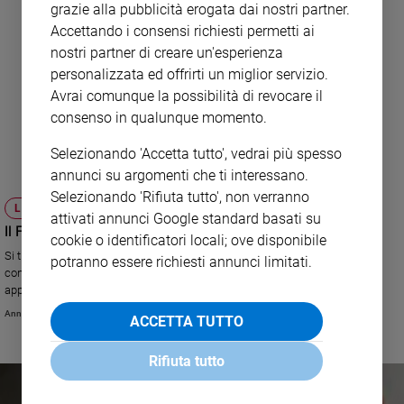
grazie alla pubblicità erogata dai nostri partner.
Accettando i consensi richiesti permetti ai
nostri partner di creare un'esperienza
personalizzata ed offrirti un miglior servizio.
Avrai comunque la possibilità di revocare il
consenso in qualunque momento.
Selezionando 'Accetta tutto', vedrai più spesso
annunci su argomenti che ti interessano.
Selezionando 'Rifiuta tutto', non verranno
LUCCA
attivati annunci Google standard basati su
Il Festival, e non solo
cookie o identificatori locali; ove disponibile
Si terrà a Lucca, dal 16 al 19 aprile. Tema: "Nutrire le radici, superare i
potranno essere richiesti annunci limitati.
confini". L'edizione 2015 del festival presenta quattro giorni di intensi
appuntamenti, con una serie di ospiti di rilievo. E' il primo meeting dei
"Cantieri del bene comune" che toccheranno diverse città italiane.
Annachiara Valle
ACCETTA TUTTO
Rifiuta tutto