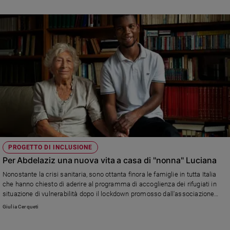
dilagava la peste.
Policy
Chi
siamo
Contatti
Pubblicità
Registrati
PROGETTO DI INCLUSIONE
Redazione
Per Abdelaziz una nuova vita a casa di "nonna" Luciana
Nonostante la crisi sanitaria, sono ottanta finora le famiglie in tutta Italia
che hanno chiesto di aderire al programma di accoglienza dei rifugiati in
Social
situazione di vulnerabilità dopo il lockdown promosso dall'associazione
Refugees Welcome Italia. Lo rende noto l'associazione in occasione della
Giulia Cerqueti
Giornata mondiale del rifugiato che ricorre il 20 giugno.