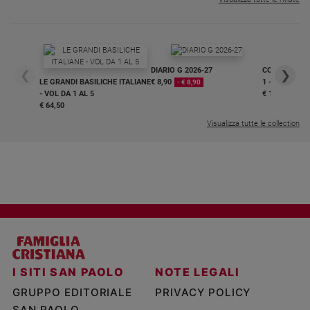
DIARIO G 2026-27
COLLANA ARS
❮
❯
LE GRANDI BASILICHE ITALIANE
€ 8,90
1 - 2
- € 8,90
- VOL DA 1 AL 5
€ 18,50
€ 64,50
Visualizza tutte le collection
I SITI SAN PAOLO
NOTE LEGALI
GRUPPO EDITORIALE
PRIVACY POLICY
SAN PAOLO