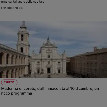
musica italiana e della capitale
Sanremo
Francesco Fredella
2026
Cinema,
Tv
e
streaming
Libri
Musica
Arte
Famiglia
ed
educazione
Genitori
e
CHIESA
figli
Madonna di Loreto, dall'Immacolata al 10 dicembre, un
ricco programma
Nonni
Coppia
Scuola