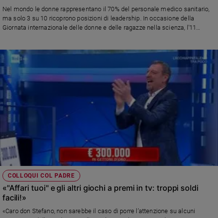
Chiesa
Nel mondo le donne rappresentano il 70% del personale medico sanitario,
Chiesa
ma solo 3 su 10 ricoprono posizioni di leadership. In occasione della
Giornata internazionale delle donne e delle ragazze nella scienza, l'11
febbraio, la Fondazione riafferma il ruolo strategico delle donne in campo
Fede
medico attraverso il programma "Women in medicine"
e
spiritualità
Santi
Devozione
e
fede
Parola
del
giorno
Santo
del
giorno
COLLOQUI COL PADRE
«"Affari tuoi" e gli altri giochi a premi in tv: troppi soldi
Società
facili!»
e
valori
«Caro don Stefano, non sarebbe il caso di porre l’attenzione su alcuni