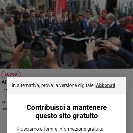
LUCCA
Al via il Festival del Volontariato 2015
In alternativa, prova la versione digitale!
|
Abbonati
Entrata nel vivo la kermesse di Lucca, che prevede una fitta serie di
appuntamenti. Anche quest'anno i quattro giorni del meeting saranno un
vero crocevia di tanti esponenti e associazioni del mondo solidale.
Contribuisci a mantenere
Luciano Scalettari
questo sito gratuito
Riusciamo a fornire informazione gratuita