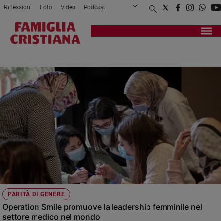
Riflessioni
Foto
Video
Podcast
Privacy Policy
Chi siamo
Contatti
Pubblicità
Attualità
Registrati
Redazione
Italia
PROGRAMMA
Cronaca
Politica
Mondo
Economia
Legalità
e
giustizia
Sport
Interviste
Papa
PARITÀ DI GENERE
Papa
Operation Smile promuove la leadership femminile nel
settore medico nel mondo