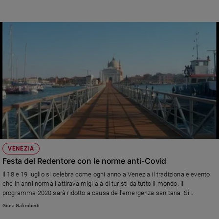
e
giovani
Adolescenza
Bioetica
Vai
Riflessioni
Foto
VENEZIA
Festa del Redentore con le norme anti-Covid
Video
Il 18 e 19 luglio si celebra come ogni anno a Venezia il tradizionale evento
che in anni normali attirava migliaia di turisti da tutto il mondo. Il
Podcast
programma 2020 sarà ridotto a causa dell'emergenza sanitaria. Si
concluderà con una celebrazione solenne domenica sera questo atteso
Giusi Galimberti
evento che affonda le sue radici nel XVI secolo, quando nella Serenissima
Privacy