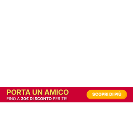
In alternativa, prova la versione digitale!
|
Abbonati
Contribuisci a mantenere questo sito gratuito
Riusciamo a fornire informazione gratuita grazie alla pubblicità erogata dai nostri
partner.
Accettando i consensi richiesti permetti ai nostri partner di creare un'esperienza