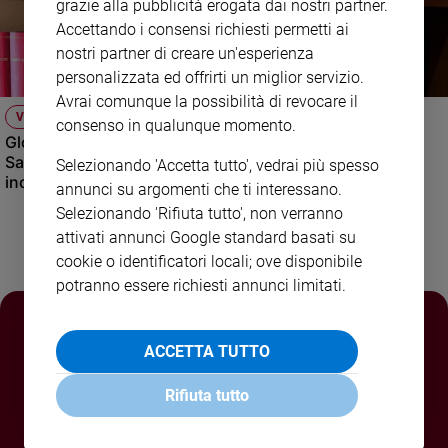
grazie alla pubblicità erogata dai nostri partner.
Policy
Accettando i consensi richiesti permetti ai
nostri partner di creare un'esperienza
Chi
personalizzata ed offrirti un miglior servizio.
Avrai comunque la possibilità di revocare il
siamo
VIDEO
consenso in qualunque momento.
Global Gathering: bambini e ragazzi da Uganda, Terra
Contatti
Santa, Rione Sanità di Napoli, Camerino e Haiti si
Selezionando 'Accetta tutto', vedrai più spesso
incontrano in Italia attraverso la musica.
annunci su argomenti che ti interessano.
Pubblicità
Selezionando 'Rifiuta tutto', non verranno
attivati annunci Google standard basati su
Registrati
cookie o identificatori locali; ove disponibile
potranno essere richiesti annunci limitati.
Redazione
ACCETTA TUTTO
Social
Rifiuta tutto