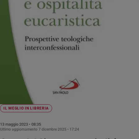
Chiesa
Chiesa
Fede
e
spiritualità
Santi
Devozione
e
fede
Parola
del
giorno
Santo
del
giorno
IL MEGLIO IN LIBRERIA
Società
13 maggio 2023 • 08:35
e
Ultimo aggiornamento
7 dicembre 2025 • 17:24
valori