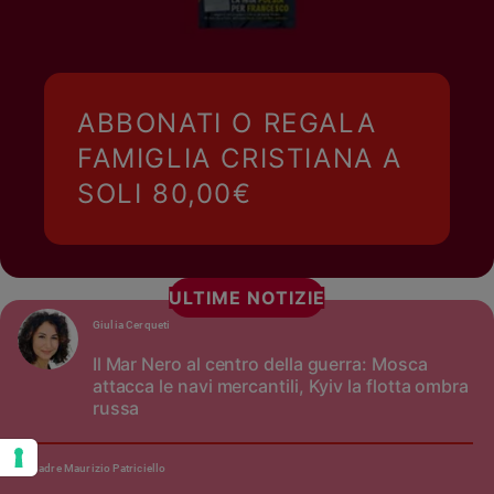
ABBONATI O REGALA
FAMIGLIA CRISTIANA A
SOLI 80,00€
ULTIME NOTIZIE
Giulia Cerqueti
Il Mar Nero al centro della guerra: Mosca
attacca le navi mercantili, Kyiv la flotta ombra
russa
padre Maurizio Patriciello