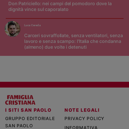
Don Patriciello: nei campi del pomodoro dove la
dignità vince sul caporalato
Luca Cereda
Carceri sovraffollate, senza ventilatori, senza
lavoro e senza scampo: l'Italia che condanna
(almeno) due volte i detenuti
I SITI SAN PAOLO
NOTE LEGALI
GRUPPO EDITORIALE
PRIVACY POLICY
SAN PAOLO
INFORMATIVA