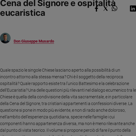
Cena del Signore e ospitalità
Ambiente
eucaristica
e
Creato
Volontariato
Diritti
Aziende
Don Giuseppe Musardo
di
valore
Caso
della
Quale spazio le singole Chiese lasciano aperto alla possibilità di un
settimana
incontro attorno alla stessa mensa? Chi è il soggetto della reciproca
Migranti
ospitalità? Quale rapporto esiste tra l’unico Battesimo e la celebrazione
Diversità
dell’Eucaristia? Una delle questioni più rilevanti nel dialogo ecumenico tra le
e
Chiese è quella della condivisione della vita sacramentale, e in particolare
inclusione
della Cena del Signore, tra cristiani appartenenti a confessioni diverse.
La
Costume
questione si pone in modo più evidente, e non di rado anche doloroso,
nell’ambito dell’esperienza quotidiana, specie nelle famiglie i cui
Cultura
componenti hanno appartenenza diversa, ma non è meno rilevante anche
e
dal punto di vista teorico. Il volume si propone perciò di fare il punto della
spettacoli