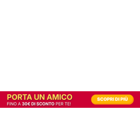
In alternativa, prova la versione digitale!
|
Abbonati
Contribuisci a mantenere questo sito gratuito
Riusciamo a fornire informazione gratuita grazie alla pubblicità erogata dai nostri
partner.
Accettando i consensi richiesti permetti ai nostri partner di creare un'esperienza