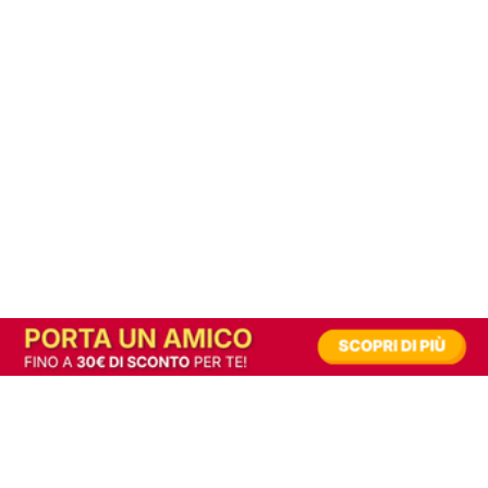
In alternativa, prova la versione digitale!
|
Abbonati
Contribuisci a mantenere questo sito gratuito
Riusciamo a fornire informazione gratuita grazie alla pubblicità erogata dai nostri
partner.
Accettando i consensi richiesti permetti ai nostri partner di creare un'esperienza