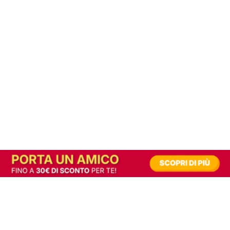
In alternativa, prova la versione digitale!
|
Abbonati
Contribuisci a mantenere questo sito gratuito
Riusciamo a fornire informazione gratuita grazie alla pubblicità erogata dai nostri
partner.
Accettando i consensi richiesti permetti ai nostri partner di creare un'esperienza