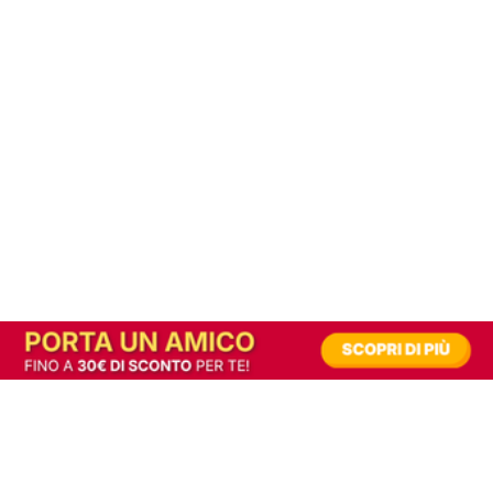
In alternativa, prova la versione digitale!
|
Abbonati
Contribuisci a mantenere questo sito gratuito
Riusciamo a fornire informazione gratuita grazie alla pubblicità erogata dai nostri
partner.
Accettando i consensi richiesti permetti ai nostri partner di creare un'esperienza