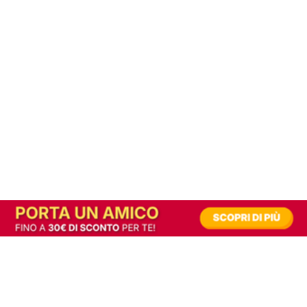
In alternativa, prova la versione digitale!
|
Abbonati
Contribuisci a mantenere questo sito gratuito
Riusciamo a fornire informazione gratuita grazie alla pubblicità erogata dai nostri
partner.
Accettando i consensi richiesti permetti ai nostri partner di creare un'esperienza