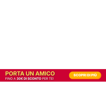
In alternativa, prova la versione digitale!
|
Abbonati
Contribuisci a mantenere questo sito gratuito
Riusciamo a fornire informazione gratuita grazie alla pubblicità erogata dai nostri
partner.
Accettando i consensi richiesti permetti ai nostri partner di creare un'esperienza