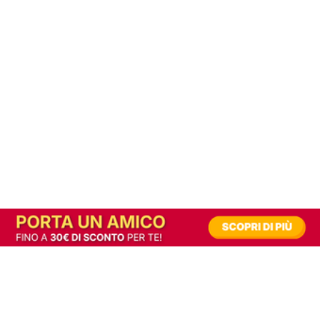
In alternativa, prova la versione digitale!
|
Abbonati
Contribuisci a mantenere questo sito gratuito
Riusciamo a fornire informazione gratuita grazie alla pubblicità erogata dai nostri
partner.
Accettando i consensi richiesti permetti ai nostri partner di creare un'esperienza