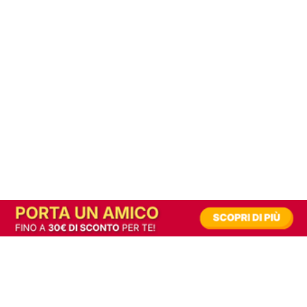
In alternativa, prova la versione digitale!
|
Abbonati
Contribuisci a mantenere questo sito gratuito
Riusciamo a fornire informazione gratuita grazie alla pubblicità erogata dai nostri
partner.
Accettando i consensi richiesti permetti ai nostri partner di creare un'esperienza