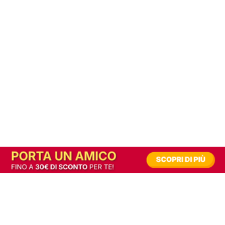
In alternativa, prova la versione digitale!
|
Abbonati
Contribuisci a mantenere questo sito gratuito
Riusciamo a fornire informazione gratuita grazie alla pubblicità erogata dai nostri
partner.
Accettando i consensi richiesti permetti ai nostri partner di creare un'esperienza