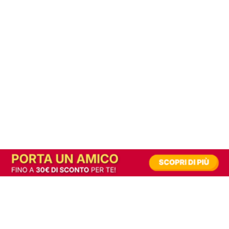
In alternativa, prova la versione digitale!
|
Abbonati
Contribuisci a mantenere questo sito gratuito
Riusciamo a fornire informazione gratuita grazie alla pubblicità erogata dai nostri
partner.
Accettando i consensi richiesti permetti ai nostri partner di creare un'esperienza