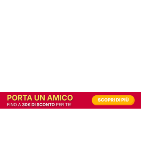
In alternativa, prova la versione digitale!
|
Abbonati
Contribuisci a mantenere questo sito gratuito
Riusciamo a fornire informazione gratuita grazie alla pubblicità erogata dai nostri
partner.
Accettando i consensi richiesti permetti ai nostri partner di creare un'esperienza