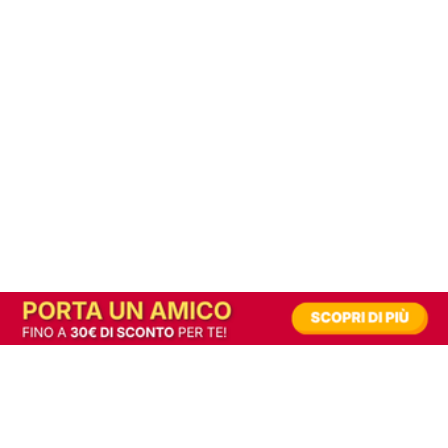
In alternativa, prova la versione digitale!
|
Abbonati
Contribuisci a mantenere questo sito gratuito
Riusciamo a fornire informazione gratuita grazie alla pubblicità erogata dai nostri
partner.
Accettando i consensi richiesti permetti ai nostri partner di creare un'esperienza