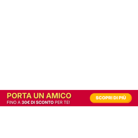
In alternativa, prova la versione digitale!
|
Abbonati
Contribuisci a mantenere questo sito gratuito
Riusciamo a fornire informazione gratuita grazie alla pubblicità erogata dai nostri
partner.
Accettando i consensi richiesti permetti ai nostri partner di creare un'esperienza