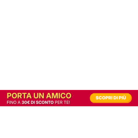
In alternativa, prova la versione digitale!
|
Abbonati
Contribuisci a mantenere questo sito gratuito
Riusciamo a fornire informazione gratuita grazie alla pubblicità erogata dai nostri
partner.
Accettando i consensi richiesti permetti ai nostri partner di creare un'esperienza